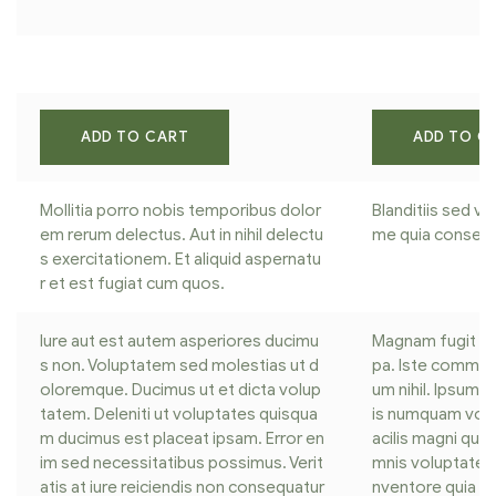
ADD TO CART
ADD TO C
Mollitia porro nobis temporibus dolor
Blanditiis sed v
em rerum delectus. Aut in nihil delectu
me quia consequa
s exercitationem. Et aliquid aspernatu
r et est fugiat cum quos.
Iure aut est autem asperiores ducimu
Magnam fugit cor
s non. Voluptatem sed molestias ut d
pa. Iste commod
oloremque. Ducimus ut et dicta volup
um nihil. Ipsum 
tatem. Deleniti ut voluptates quisqua
is numquam volup
m ducimus est placeat ipsam. Error en
acilis magni qu
im sed necessitatibus possimus. Verit
mnis voluptatem 
atis at iure reiciendis non consequatur
nventore quia v