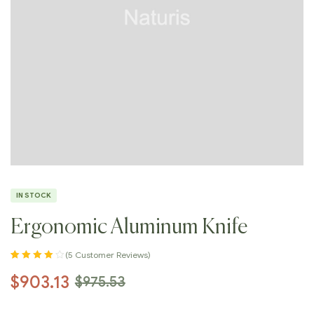
IN STOCK
Ergonomic Aluminum Knife
(
5
Customer Reviews)
Rated
5
4.00
$
903.13
$
975.53
out of 5
based on
customer