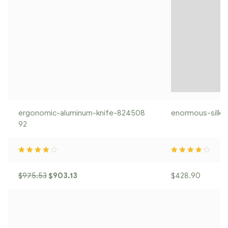
ergonomic-aluminum-knife-824508
enormous-silk-
92
Rated
4.00
o
Rated
4.20
o
ut of 5
ut of 5
$
975.53
$
903.13
$
428.90