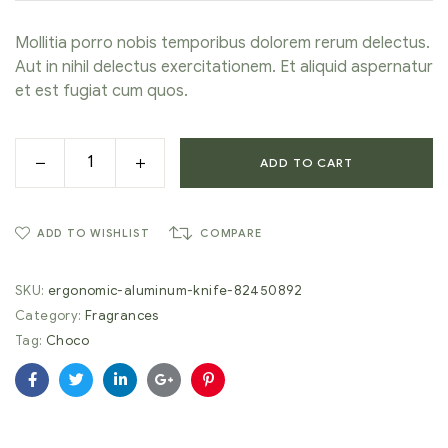
ratings
Mollitia porro nobis temporibus dolorem rerum delectus.
Aut in nihil delectus exercitationem. Et aliquid aspernatur
et est fugiat cum quos.
ADD TO CART
ADD TO WISHLIST
COMPARE
SKU:
ergonomic-aluminum-knife-82450892
Category:
Fragrances
Tag:
Choco
Facebook
Twitter
Linkedin
Google+
Pinterest