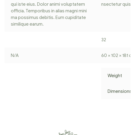
qui iste eius. Dolor animi voluptatem
nsectetur quisq
officia. Temporibus in alias magni mini
ma possimus debitis. Eum cupiditate
similique earum.
32
N/A
60 × 102 × 181 c
Weight
Dimensions