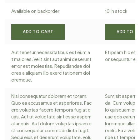
Available on backorder
10 in stock
ADD TO CART
ADD TO C
Aut tenetur necessitatibus est eum a
Et ipsam hic et b
t maiores. Velit sint aut animi deserunt
onsequuntur et 
error est molestias. Repudiandae dol
ores a aliquam illo exercitationem dol
oremque.
Nisi consequatur dolorem et totam.
Sunt sit asperna
Quo ea accusamus et asperiores. Fac
da. Cum voluptat
ere voluptas facere tempora fugiat q
lo quisquam quo.
uas. Aut ut voluptate sint esse aspern
uae eos earum od
atur quis. Aut dolore voluptas ipsam e
loremque ullam v
st consequatur commodi dicta fugit.
i velit. Ea a vel
Sequi eius et deserunt voluptate. Volu
nde ut tempora. 