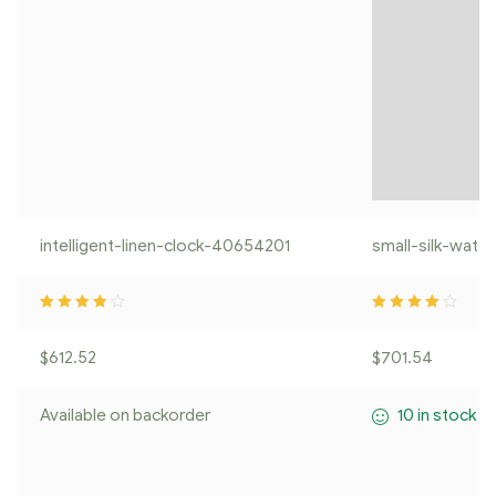
intelligent-linen-clock-40654201
small-silk-watc
Rated
3.80
Rated
4.00
o
out of 5
ut of 5
$
612.52
$
701.54
Available on backorder
10 in stock