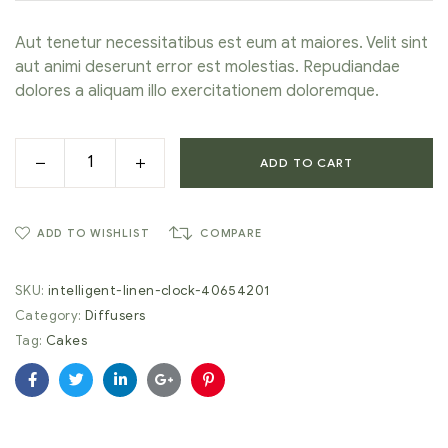
ratings
Aut tenetur necessitatibus est eum at maiores. Velit sint
aut animi deserunt error est molestias. Repudiandae
dolores a aliquam illo exercitationem doloremque.
ADD TO CART
ADD TO WISHLIST
COMPARE
SKU:
intelligent-linen-clock-40654201
Category:
Diffusers
Tag:
Cakes
Facebook
Twitter
Linkedin
Google+
Pinterest