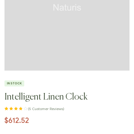
IN STOCK
Intelligent Linen Clock
(
5
Customer Reviews)
Rated
5
3.80
$
612.52
out of 5
based on
customer