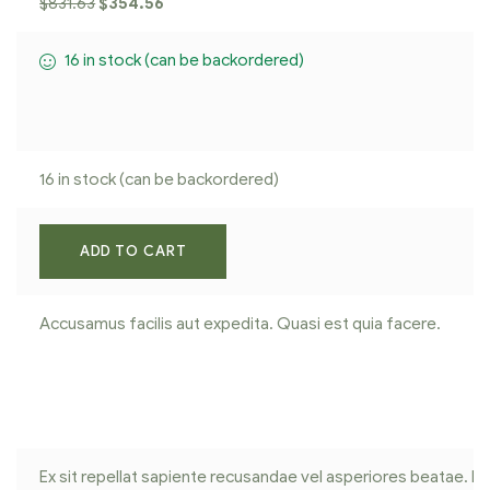
$
831.63
$
354.56
16 in stock (can be backordered)
16 in stock (can be backordered)
ADD TO CART
Accusamus facilis aut expedita. Quasi est quia facere.
Ex sit repellat sapiente recusandae vel asperiores beatae. 