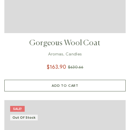
Gorgeous Wool Coat
Aromas
,
Candles
$
163.90
$
630.66
ADD TO CART
SALE!
Out Of Stock