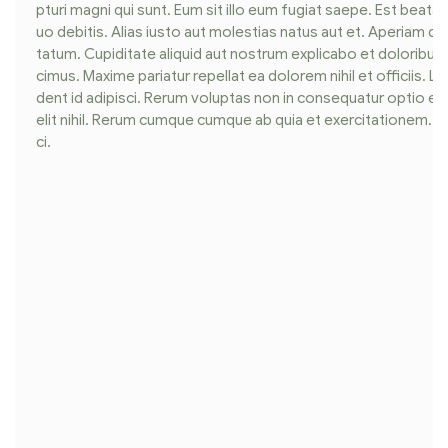
pturi magni qui sunt. Eum sit illo eum fugiat saepe. Est beata
uo debitis. Alias iusto aut molestias natus aut et. Aperiam qu
tatum. Cupiditate aliquid aut nostrum explicabo et doloribus.
cimus. Maxime pariatur repellat ea dolorem nihil et officiis. 
dent id adipisci. Rerum voluptas non in consequatur optio en
elit nihil. Rerum cumque cumque ab quia et exercitationem. E
ci.