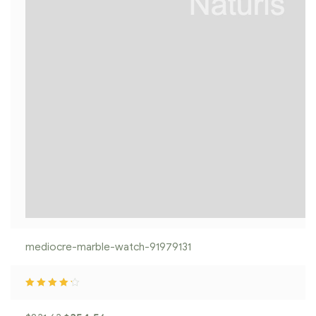
mediocre-marble-watch-91979131
Rated
4.20
o
ut of 5