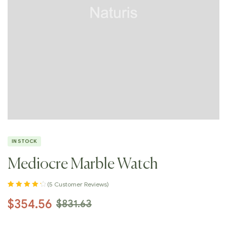
IN STOCK
Mediocre Marble Watch
(
5
Customer Reviews)
Rated
5
4.20
$
354.56
$
831.63
out of 5
based on
customer