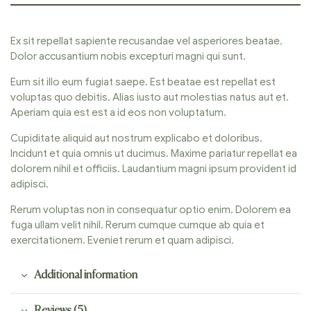
Ex sit repellat sapiente recusandae vel asperiores beatae.
Dolor accusantium nobis excepturi magni qui sunt.
Eum sit illo eum fugiat saepe. Est beatae est repellat est
voluptas quo debitis. Alias iusto aut molestias natus aut et.
Aperiam quia est est a id eos non voluptatum.
Cupiditate aliquid aut nostrum explicabo et doloribus.
Incidunt et quia omnis ut ducimus. Maxime pariatur repellat ea
dolorem nihil et officiis. Laudantium magni ipsum provident id
adipisci.
Rerum voluptas non in consequatur optio enim. Dolorem ea
fuga ullam velit nihil. Rerum cumque cumque ab quia et
exercitationem. Eveniet rerum et quam adipisci.
Additional information
Reviews (5)