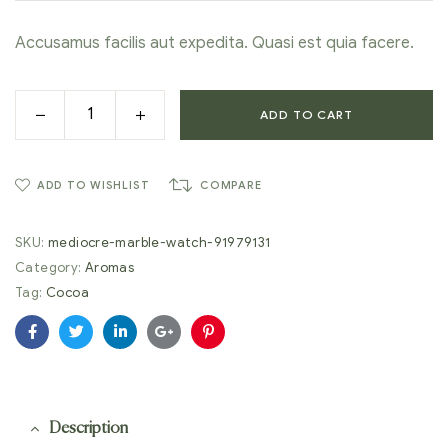
ratings
Accusamus facilis aut expedita. Quasi est quia facere.
ADD TO CART
ADD TO WISHLIST
COMPARE
SKU:
mediocre-marble-watch-91979131
Category:
Aromas
Tag:
Cocoa
Facebook
Twitter
Linkedin
Google+
Pinterest
Description