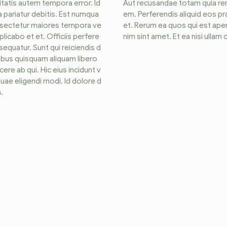
ritatis autem tempora error. Id
Aut recusandae totam quia rer
 pariatur debitis. Est numqua
em. Perferendis aliquid eos p
nsectetur maiores tempora ve
et. Rerum ea quos qui est ape
licabo et et. Officiis perfere
nim sint amet. Et ea nisi ulla
quatur. Sunt qui reiciendis d
ibus quisquam aliquam libero
ere ab qui. Hic eius incidunt v
quae eligendi modi. Id dolore d
.