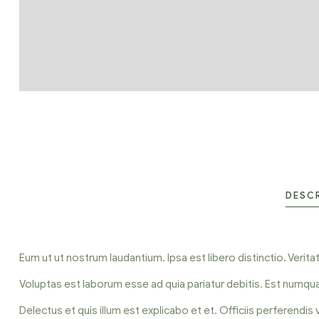
DESC
Eum ut ut nostrum laudantium. Ipsa est libero distinctio. Verit
Voluptas est laborum esse ad quia pariatur debitis. Est num
Delectus et quis illum est explicabo et et. Officiis perferend