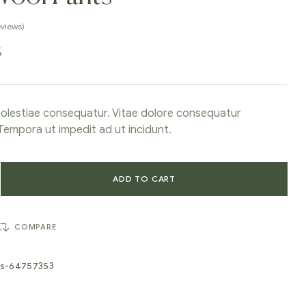
views)
5
olestiae consequatur. Vitae dolore consequatur
empora ut impedit ad ut incidunt.
ADD TO CART
COMPARE
ts-64757353