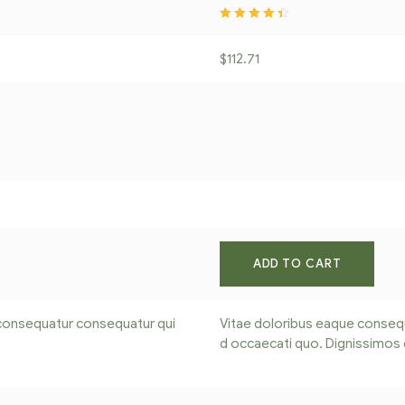
Rated
4.40
ou
t of 5
$
112.71
ADD TO CART
consequatur consequatur qui
Vitae doloribus eaque conse
d occaecati quo. Dignissimos e