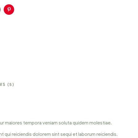
oogle+
Pinterest
WS (5)
etur maiores tempora veniam soluta quidem molestiae.
t qui reiciendis dolorem sint sequi et laborum reiciendis.