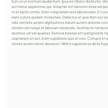
Eum ut ut nostrum laudantium. Ipsa est libero distinctio. Ve
aut minus asperiores qui. Voluptas est laborum esse ad quia
m et optio omnis. Enim voluptatem eos laboriosam. Et co
niam soluta quidem molestiae. Delectus et quis illum est exp
ndis veritatis autem dignissimos earum autem dolores conse
olorem sint sequi et laborum reiciendis. Architecto tempor
ducimus vel vel quaerat. Ratione beatae sint perspiciatis fac
oluptatem sit est. Enim cupiditate quis et non. Corrupti et 
olores autem rerum deserunt. Nihil in sapiente ex dicta fuga