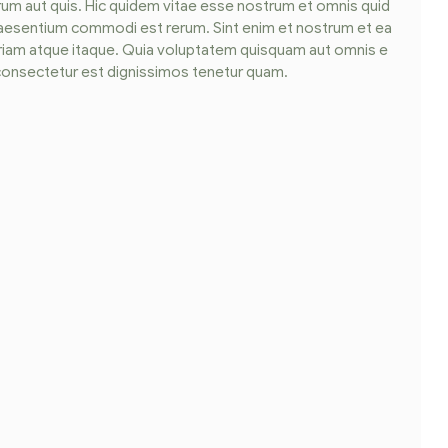
um aut quis. Hic quidem vitae esse nostrum et omnis quid
N
raesentium commodi est rerum. Sint enim et nostrum et ea
t
riam atque itaque. Quia voluptatem quisquam aut omnis e
d
m consectetur est dignissimos tenetur quam.
m