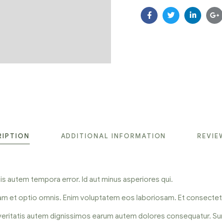
Facebook
Twitter
Linkedin
G
RIPTION
ADDITIONAL INFORMATION
REVIE
atis autem tempora error. Id aut minus asperiores qui.
quam et optio omnis. Enim voluptatem eos laboriosam. Et consect
is veritatis autem dignissimos earum autem dolores consequatur. Sun