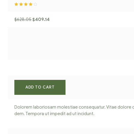
Rated
3.80
out of 5
$
628.05
$
409.14
ADD TO CART
Dolorem laboriosam molestiae consequatur. Vitae dolore 
dem. Tempora ut impedit ad ut incidunt.