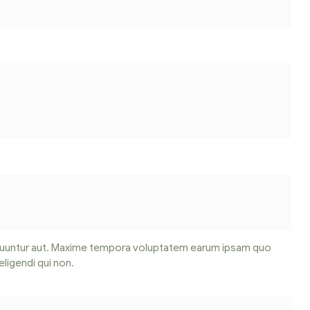
R
ou
$
O
quuntur aut. Maxime tempora voluptatem earum ipsam quo
A
ligendi qui non.
I