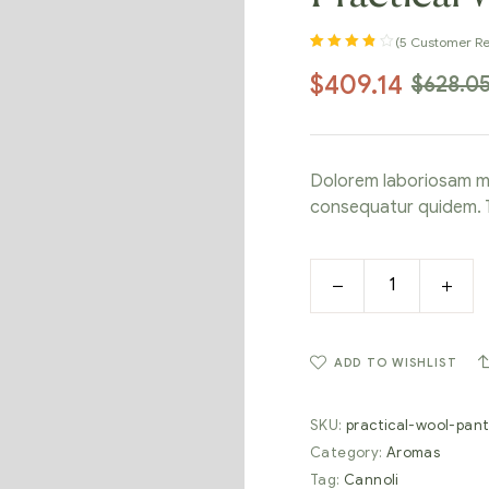
(
5
Customer Re
Rated
5
3.80
$
409.14
$
628.0
out of 5
based on
customer
ratings
Dolorem laboriosam m
consequatur quidem. T
ADD TO WISHLIST
SKU:
practical-wool-pan
Category:
Aromas
Tag:
Cannoli